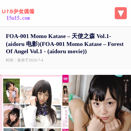
FOA-001 Momo Katase – 天使之森 Vol.1-
(aidoru 电影)(FOA-001 Momo Katase – Forest
Of Angel Vol.1 - (aidoru movie))
时间：发布于2026-7-4