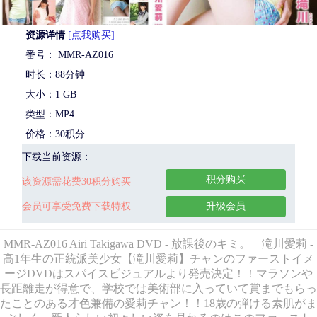
资源详情
[点我购买]
番号： MMR-AZ016
时长：88分钟
大小：1 GB
类型：MP4
价格：30积分
下载当前资源：
积分购买
该资源需花费30积分购买
会员可享受免费下载特权
升级会员
MMR-AZ016 Airi Takigawa DVD - 放課後のキミ。 滝川愛莉 -
高1年生の正統派美少女【滝川愛莉】チャンのファーストイメ
ージDVDはスパイスビジュアルより発売決定！！マラソンや
長距離走が得意で、学校では美術部に入っていて賞までもらっ
たことのある才色兼備の愛莉チャン！！18歳の弾ける素肌がま