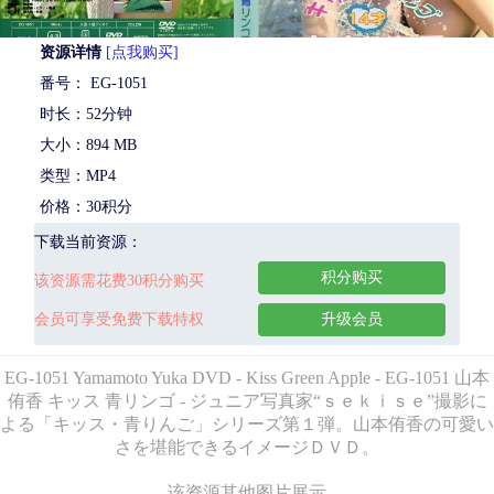
资源详情
[点我购买]
番号： EG-1051
时长：52分钟
大小：894 MB
类型：MP4
价格：30积分
下载当前资源：
积分购买
该资源需花费30积分购买
会员可享受免费下载特权
升级会员
EG-1051 Yamamoto Yuka DVD - Kiss Green Apple - EG-1051 山本
侑香 キッス 青リンゴ - ジュニア写真家“ｓｅｋｉｓｅ”撮影に
よる「キッス・青りんご」シリーズ第１弾。山本侑香の可愛い
さを堪能できるイメージＤＶＤ。
该资源其他图片展示