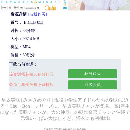
资源详情
[点我购买]
番号： EICCB-053
时长：88分钟
大小：997.4 MB
类型：MP4
价格：30积分
下载当前资源：
积分购买
该资源需花费30积分购买
会员可享受免费下载特权
升级会员
早坂美咲 | みさきめぐり | 現役中学生アイドルたちの魅力に迫
る「Chu→Boh」シリーズに、早坂美咲チャンが登場。高1年生
になった美咲チャンが、大の仲良しの朝比奈恋チャンと沖縄で
元気いっぱい大はしゃぎ。浴衣にも初挑戦!