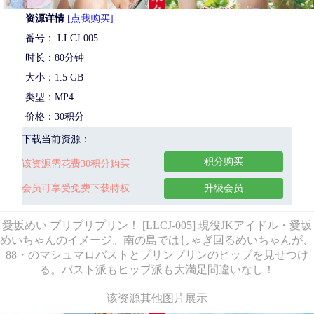
资源详情
[点我购买]
番号： LLCJ-005
时长：80分钟
大小：1.5 GB
类型：MP4
价格：30积分
下载当前资源：
积分购买
该资源需花费30积分购买
会员可享受免费下载特权
升级会员
愛坂めい プリプリプリン！ [LLCJ-005] 現役JKアイドル・愛坂
めいちゃんのイメージ。南の島ではしゃぎ回るめいちゃんが、
88・のマシュマロバストとプリンプリンのヒップを見せつけ
る。バスト派もヒップ派も大満足間違いなし！
该资源其他图片展示