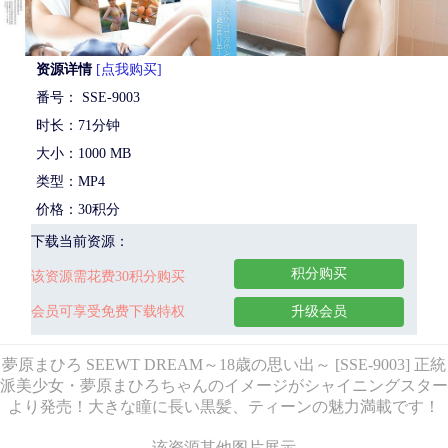
资源详情
[点我购买]
番号： SSE-9003
时长：71分钟
大小：1000 MB
类型：MP4
价格：30积分
下载当前资源：
积分购买
该资源需花费30积分购买
会员可享受免费下载特权
升级会员
夢原まひろ SEEWT DREAM～18歳の思い出～ [SSE-9003] 正統
派美少女・夢原まひろちゃんのイメージがシャイニングスター
より発売！大きな瞳に長い黒髪、ティーンの魅力満載です！
该资源其他图片展示