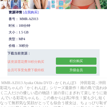
资源详情
[点我购买]
番号： MMR-AZ013
时长：100分钟
大小：1.5 GB
类型：MP4
价格：30积分
下载当前资源：
积分购买
该资源需花费30积分购买
会员可享受免费下载特权
升级会员
MMR-AZ013 Ayaka Okita DVD - かくれんぼ3 沖田彩花 - 沖田
彩花ちゃんの「かくれんぼ」シリーズ最新作！南の島で流れゆ
く二人だけの優しい恋の物語！波の音にまぎれて楽しそうに遊
んでいる彩花ちゃんも、この春からは高2年生！髪も少し短く
なって無邪気な笑顔がとっても似合う彼女は、ちょっぴり恥ず