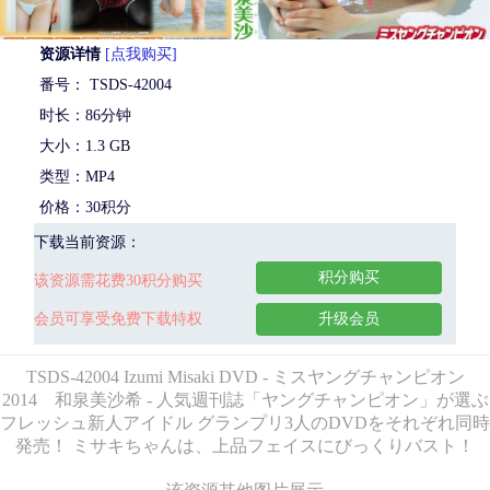
资源详情
[点我购买]
番号： TSDS-42004
时长：86分钟
大小：1.3 GB
类型：MP4
价格：30积分
下载当前资源：
积分购买
该资源需花费30积分购买
会员可享受免费下载特权
升级会员
TSDS-42004 Izumi Misaki DVD - ミスヤングチャンピオン
2014 和泉美沙希 - 人気週刊誌「ヤングチャンピオン」が選ぶ
フレッシュ新人アイドル グランプリ3人のDVDをそれぞれ同時
発売！ ミサキちゃんは、上品フェイスにびっくりバスト！